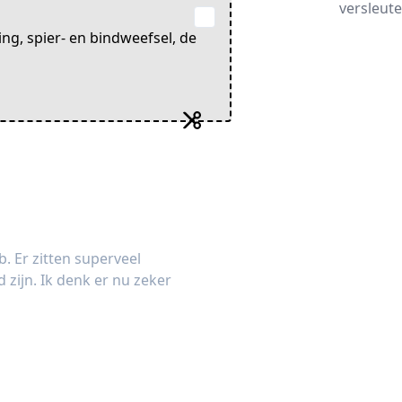
versleute
ing, spier- en bindweefsel, de
. Er zitten superveel
 zijn. Ik denk er nu zeker