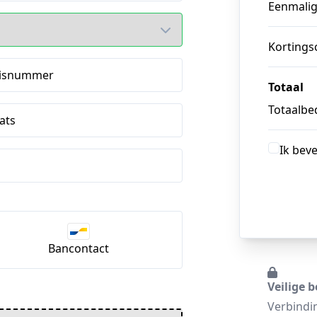
Eenmali
Kortings
isnummer
Totaal
Totaalbed
ats
Ik bev
Bancontact
Veilige b
Verbindi