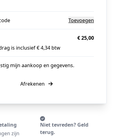
g
code
Toevoegen
€ 25,00
rag is inclusief € 4,34 btw
estig mijn aankoop en gegevens.
Afrekenen
etaling
Niet tevreden? Geld
terug.
ngen zijn