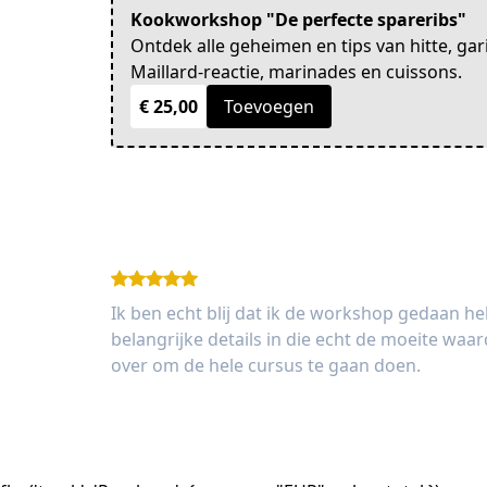
Kookworkshop "De perfecte spareribs"
Ontdek alle geheimen en tips van hitte, gar
Maillard-reactie, marinades en cuissons.
€ 25,00
Toevoegen
Ik ben echt blij dat ik de workshop gedaan heb
belangrijke details in die echt de moeite waard
over om de hele cursus te gaan doen.
Anna de Jong