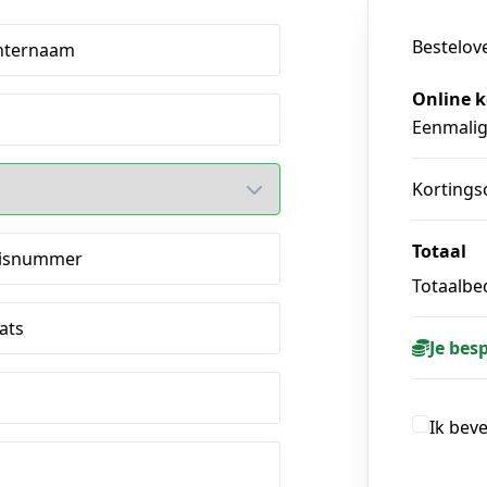
Bestelov
hternaam
Online k
Eenmali
Kortings
Totaal
isnummer
Totaalbed
ats
Je bes
Ik bev