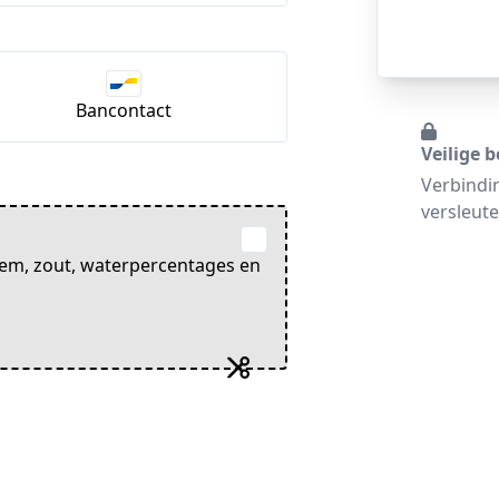
Bancontact
Veilige b
Verbindi
versleute
oem, zout, waterpercentages en