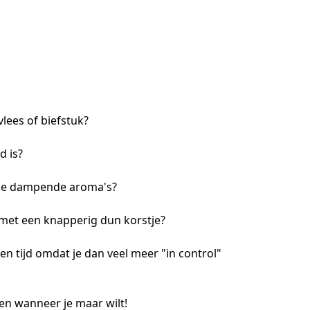
lees of biefstuk?
d is?
jke dampende aroma's?
 met een knapperig dun korstje?
 en tijd omdat je dan veel meer "in control" 
r en wanneer je maar wilt!