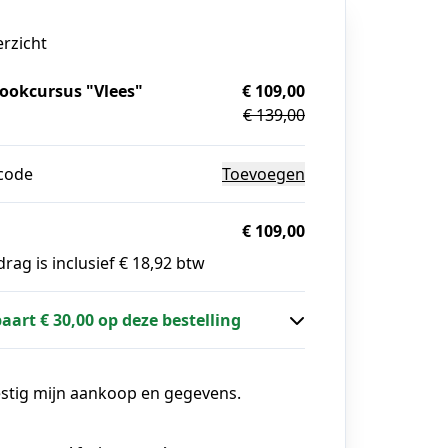
erzicht
ookcursus "Vlees"
€ 109,00
€ 139,00
g
code
Toevoegen
€ 109,00
rag is inclusief € 18,92 btw
paart € 30,00 op deze bestelling
estig mijn aankoop en gegevens.